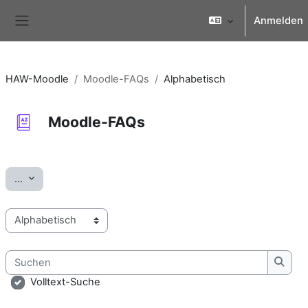
Zum Hauptinhalt
Anmelden
Website-Übersicht
HAW-Moodle
Moodle-FAQs
Alphabetisch
Moodle-FAQs
Abschlussbedingungen
Einträge exportieren
...
Sie können das Glossar über das Suchfeld oder das Stichworta
Suchen
Such
Volltext-Suche