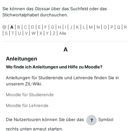
Sie können das Glossar über das Suchfeld oder das
Stichwortalphabet durchsuchen.
@
|
A
|
B
|
C
|
D
|
E
|
F
|
G
|
H
|
I
|
J
|
K
|
L
|
M
|
N
|
O
|
P
|
Q
|
R
|
S
|
T
|
U
|
V
|
W
|
X
|
Y
|
Z
|
Alle
A
Anleitungen
Wo finde ich Anleitungen und Hilfe zu Moodle?
Anleitungen für Studierende und Lehrende finden Sie in
unserem ZIL-Wiki.
Moodle für Studierende
Moodle für Lehrende
Die Nutzertouren können Sie über das
Symbol
rechts unten erneut starten.