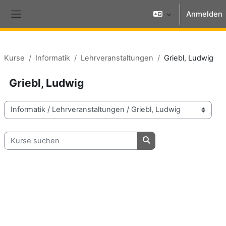
Zum Hauptinhalt
Anmelden
Website-Übersicht
Kurse
Informatik
Lehrveranstaltungen
Griebl, Ludwig
Griebl, Ludwig
Kursbereiche
Kurse suchen
Kurse suchen