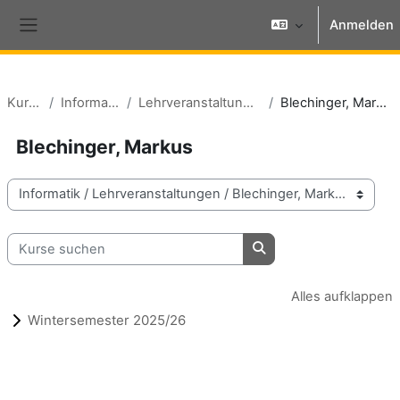
Zum Hauptinhalt
Anmelden
Website-Übersicht
Kurse
Informatik
Lehrveranstaltungen
Blechinger, Markus
Blechinger, Markus
Kursbereiche
Kurse suchen
Kurse suchen
Alles aufklappen
Wintersemester 2025/26