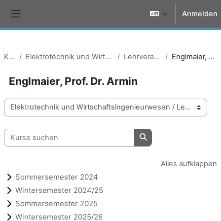
Zum Hauptinhalt
Anmelden
Website-Übersicht
Kurse
Elektrotechnik und Wirtschaftsingenieurwesen
Lehrveranstaltungen
Englmaier, Prof. Dr. Armin
Englmaier, Prof. Dr. Armin
Kursbereiche
Kurse suchen
Kurse suchen
Alles aufklappen
Sommersemester 2024
Wintersemester 2024/25
Sommersemester 2025
Wintersemester 2025/26