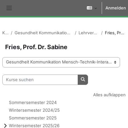
Zum Hauptinhalt
Anmelden
Website-Übersicht
Kurse
Gesundheit Kommunikation Mensch-Technik-Interaktion
Lehrveranstaltungen
Fries, Prof. Dr. Sabine
Fries, Prof. Dr. Sabine
Kursbereiche
Kurse suchen
Kurse suchen
Alles aufklappen
Sommersemester 2024
Wintersemester 2024/25
Sommersemester 2025
Wintersemester 2025/26