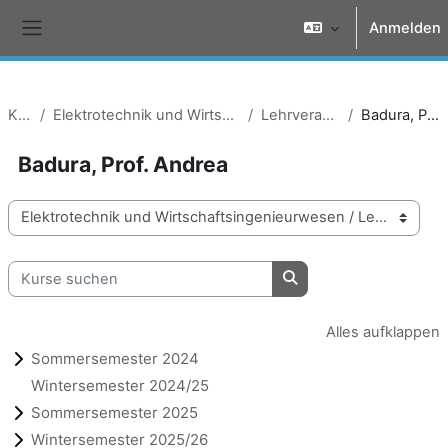
Zum Hauptinhalt
Anmelden
Website-Übersicht
Kurse
Elektrotechnik und Wirtschaftsingenieurwesen
Lehrveranstaltungen
Badura, Prof. Andrea
Badura, Prof. Andrea
Kursbereiche
Kurse suchen
Kurse suchen
Alles aufklappen
Sommersemester 2024
Wintersemester 2024/25
Sommersemester 2025
Wintersemester 2025/26