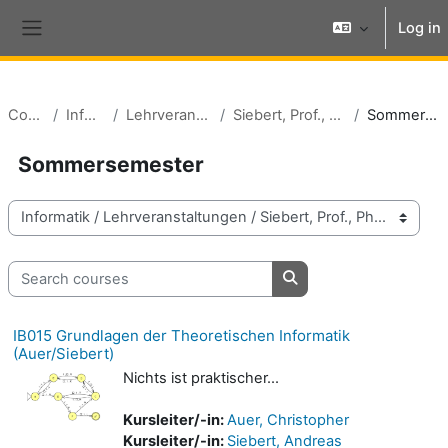
Skip to main content
Log in
Side panel
Courses
Informatik
Lehrveranstaltungen
Siebert, Prof., PhD Andreas
Sommersemester
Sommersemester
Course categories
Search courses
Search courses
IB015 Grundlagen der Theoretischen Informatik
(Auer/Siebert)
Nichts ist praktischer...
Kursleiter/-in:
Auer, Christopher
Kursleiter/-in:
Siebert, Andreas